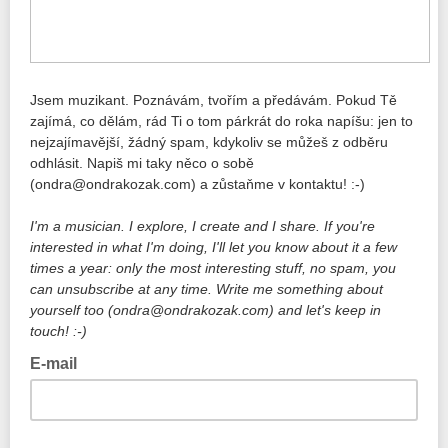
Jsem muzikant. Poznávám, tvořím a předávám. Pokud Tě
zajímá, co dělám, rád Ti o tom párkrát do roka napíšu: jen to
nejzajímavější, žádný spam, kdykoliv se můžeš z odběru
odhlásit. Napiš mi taky něco o sobě
(ondra@ondrakozak.com) a zůstaňme v kontaktu! :-)
I'm a musician. I explore, I create and I share. If you're
interested in what I'm doing, I'll let you know about it a few
times a year: only the most interesting stuff, no spam, you
can unsubscribe at any time. Write me something about
yourself too (ondra@ondrakozak.com)
and let's keep in
touch! :-)
E-mail